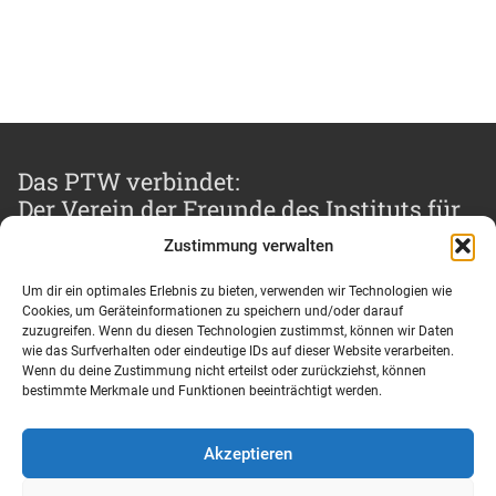
Das PTW verbindet:
Der Verein der Freunde des Instituts für
Produktionsmanagement, Technologie
Zustimmung verwalten
und Werkzeugmaschinen e.V.
Um dir ein optimales Erlebnis zu bieten, verwenden wir Technologien wie
Cookies, um Geräteinformationen zu speichern und/oder darauf
zuzugreifen. Wenn du diesen Technologien zustimmst, können wir Daten
wie das Surfverhalten oder eindeutige IDs auf dieser Website verarbeiten.
Impressum und Datenschutz
Wenn du deine Zustimmung nicht erteilst oder zurückziehst, können
bestimmte Merkmale und Funktionen beeinträchtigt werden.
Nutzungsbedingungen
Cookie-Richtlinie (EU)
Akzeptieren