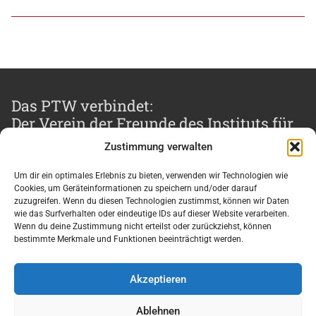
Das PTW verbindet:
Der Verein der Freunde des Instituts für
Produktionsmanagement, Technologie
Zustimmung verwalten
und Werkzeugmaschinen e.V.
Um dir ein optimales Erlebnis zu bieten, verwenden wir Technologien wie
Cookies, um Geräteinformationen zu speichern und/oder darauf
zuzugreifen. Wenn du diesen Technologien zustimmst, können wir Daten
wie das Surfverhalten oder eindeutige IDs auf dieser Website verarbeiten.
Impressum und Datenschutz
Wenn du deine Zustimmung nicht erteilst oder zurückziehst, können
bestimmte Merkmale und Funktionen beeinträchtigt werden.
Nutzungsbedingungen
Cookie-Richtlinie (EU)
Akzeptieren
Ablehnen